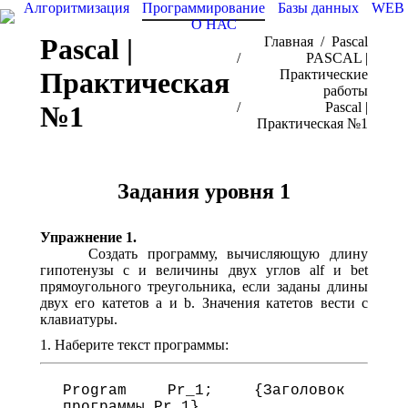
Алгоритмизация
Программирование
Базы данных
WEB
О НАС
Pascal |
Вы здесь:
Главная
Pascal
PASCAL |
Практическая
Практические
работы
Pascal |
№1
Практическая №1
Задания уровня 1
Упражнение 1.
Создать программу, вычисляющую длину
гипотенузы c и величины двух углов alf и bet
прямоугольного треугольника, если заданы длины
двух его катетов a и b. Значения катетов вести с
клавиатуры.
1. Наберите текст программы:
Program Pr_1; {Заголовок 
программы Pr_1}
