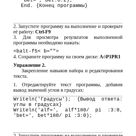
'bet=', bet:6:2);

End. {Конец программы}
2. Запустите программу на выполнение и проверьте
её работу:
Ctrl-F9
3. Для просмотра результатов выполненной
программы необходимо нажать:
<balt-f5< b="">
4. Сохраните программу на своем диске:
A:\P1PR1
Упражнение 2.
Закрепление навыков набора и редактирования
текста.
1. Отредактируйте текст программы, добавив
вывод значений углов в градусах:
Writeln('Градусы'); {Вывод ответа: 
углы в градусах}

Writeln('alf=', alf*180/ pi :3:0, 
'bet=', bet*180/ pi :3:0);

2. Запустите программу на выполнение и проверьте