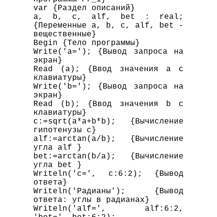
var {Раздел описаний}

a, b, c, alf, bet : real; 
{Переменные a, b, c, alf, bet - 
вещественные}

Begin {Тело программы}

Write('a='); {Вывод запроса на 
экран}

Read (a); {Ввод значения a с 
клавиатуры}

Write('b='); {Вывод запроса на 
экран}

Read (b); {Ввод значения b с 
клавиатуры}

c:=sqrt(a*a+b*b); {Вычисление 
гипотенузы c}

alf:=arctan(a/b); {Вычисление 
угла alf }

bet:=arctan(b/a); {Вычисление 
угла bet }

Writeln('c=', c:6:2); {Вывод 
ответа}

Writeln('Радианы'); {Вывод 
ответа: углы в радианах}

Writeln('alf=', alf:6:2, 