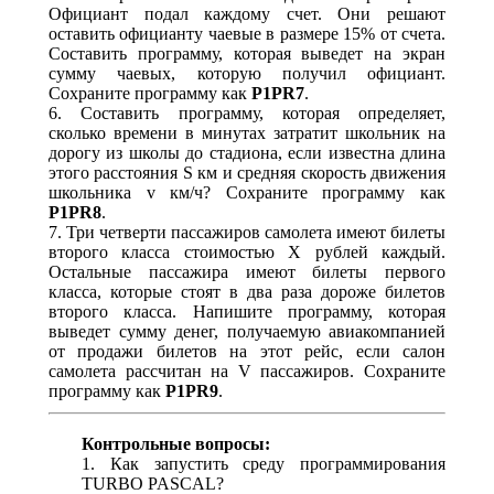
Официант подал каждому счет. Они решают
оставить официанту чаевые в размере 15% от счета.
Составить программу, которая выведет на экран
сумму чаевых, которую получил официант.
Сохраните программу как
P1PR7
.
6. Составить программу, которая определяет,
сколько времени в минутах затратит школьник на
дорогу из школы до стадиона, если известна длина
этого расстояния S км и средняя скорость движения
школьника v км/ч? Сохраните программу как
P1PR8
.
7. Три четверти пассажиров самолета имеют билеты
второго класса стоимостью X рублей каждый.
Остальные пассажира имеют билеты первого
класса, которые стоят в два раза дороже билетов
второго класса. Напишите программу, которая
выведет сумму денег, получаемую авиакомпанией
от продажи билетов на этот рейс, если салон
самолета рассчитан на V пассажиров. Сохраните
программу как
P1PR9
.
Контрольные вопросы:
1. Как запустить среду программирования
TURBO PASCAL?