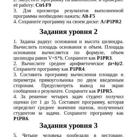
её работу:
Ctrl-F9
3. Для просмотра результатов выполненной
программы необходимо нажать:
Alt-F5
4. Сохраните программу на своем диске:
A:\P1PR2
Задания уровня 2
1. Заданы радиус основания и высота цилиндра.
Вычислить площадь основания и объем. Площадь
основания вычисляется по формуле, объем
цилиндра равен V=S*h. Сохраните как
P1PR3
.
2. Вычислите среднее арифметическое
(a+b)/2
.
Сохраните программу как
P1PR4
.
3. Составить программу вычисления площади и
периметра прямоугольника по двум введенным
сторонам. Предусмотреть вывод на экран
сообщения о результате. Сохраните как
P1PR5
.
4. За решение четырех задач студент получил
оценки (от 1 до 5). Составьте программу, которая
определит среднее значение оценок, полученных
студентом за задачи. Сохраните программу как
P1PR6
.
Задания уровня 3
5. Четыре человека пообедали в ресторане.