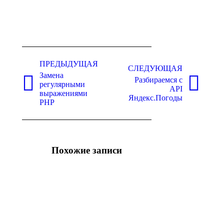
Навигация
ПРЕДЫДУЩАЯ
по
СЛЕДУЮЩАЯ
Замена
записям
Разбираемся с
регулярными
Предыдущая
Следующая
API
выражениями
запись:
запись:
Яндекс.Погоды
PHP
Похожие записи
Создание
Подсветка
таблиц в
PHP
PHPMyAdmin
синтаксиса
12.09.2025
в NetBeans
13.07.2025