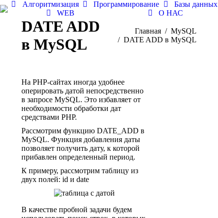
Алгоритмизация
Программирование
Базы данных
WEB
О НАС
DATE ADD
Вы здесь:
Главная
MySQL
в MySQL
DATE ADD в MySQL
На PHP-сайтах иногда удобнее
оперировать датой непосредственно
в запросе MySQL. Это избавляет от
необходимости обработки дат
средствами PHP.
Рассмотрим функцию DATE_ADD в
MySQL. Функция добавления даты
позволяет получить дату, к которой
прибавлен определенный период.
К примеру, рассмотрим таблицу из
двух полей: id и date
В качестве пробной задачи будем