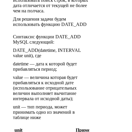
использовать поиск строк, в которых
дата отличается от текущей не более
чем на полчаса.
Для решения задачи будем
использовать функцию DATE_ADD
Синтаксис функции DATE_ADD
MySQL следующий:
DATE_ADD(datetime, INTERVAL
value unit), где
datetime — дата к которой будет
прибавляться период;
value — величина которая будет
прибавляться к исходной дате
(использование отрицательных
величин выполняет вычитание
интервала от исходной даты);
unit — тип периода, может
принимать одно из значений в
таблице ниже
Версия
unit
Пример