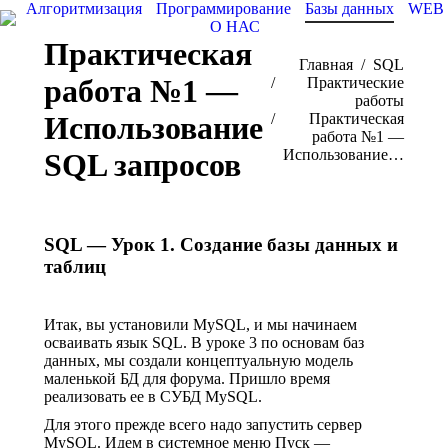
Алгоритмизация
Программирование
Базы данных
WEB
О НАС
Практическая
Вы здесь:
Главная
SQL
работа №1 —
Практические
работы
Использование
Практическая
работа №1 —
Использование…
SQL запросов
SQL — Урок 1. Создание базы данных и
таблиц
Итак, вы установили MySQL, и мы начинаем
осваивать язык SQL. В уроке 3 по основам баз
данных, мы создали концептуальную модель
маленькой БД для форума. Пришло время
реализовать ее в СУБД MySQL.
Для этого прежде всего надо запустить сервер
MySQL. Идем в системное меню Пуск —