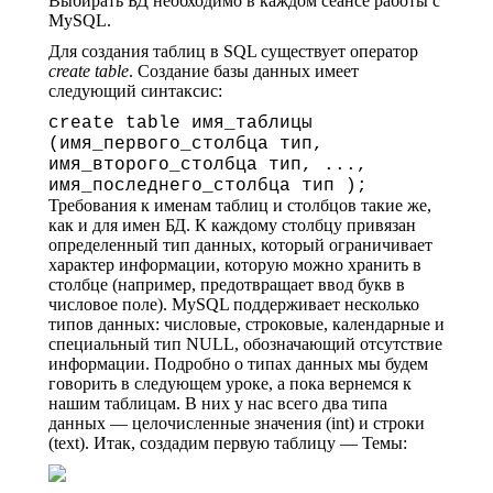
Выбирать БД необходимо в каждом сеансе работы с
MySQL.
Для создания таблиц в SQL существует оператор
create table
. Создание базы данных имеет
следующий синтаксис:
create table имя_таблицы
(имя_первого_столбца тип,
имя_второго_столбца тип, ...,
имя_последнего_столбца тип );
Требования к именам таблиц и столбцов такие же,
как и для имен БД. К каждому столбцу привязан
определенный тип данных, который ограничивает
характер информации, которую можно хранить в
столбце (например, предотвращает ввод букв в
числовое поле). MySQL поддерживает несколько
типов данных: числовые, строковые, календарные и
специальный тип NULL, обозначающий отсутствие
информации. Подробно о типах данных мы будем
говорить в следующем уроке, а пока вернемся к
нашим таблицам. В них у нас всего два типа
данных — целочисленные значения (int) и строки
(text). Итак, создадим первую таблицу — Темы: