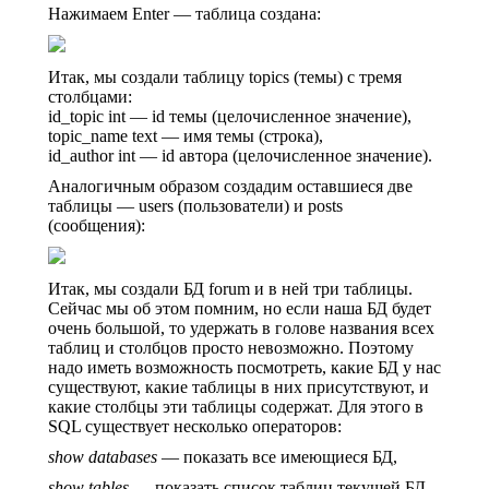
Нажимаем Enter — таблица создана:
Итак, мы создали таблицу topics (темы) с тремя
столбцами:
id_topic int — id темы (целочисленное значение),
topic_name text — имя темы (строка),
id_author int — id автора (целочисленное значение).
Аналогичным образом создадим оставшиеся две
таблицы — users (пользователи) и posts
(сообщения):
Итак, мы создали БД forum и в ней три таблицы.
Сейчас мы об этом помним, но если наша БД будет
очень большой, то удержать в голове названия всех
таблиц и столбцов просто невозможно. Поэтому
надо иметь возможность посмотреть, какие БД у нас
существуют, какие таблицы в них присутствуют, и
какие столбцы эти таблицы содержат. Для этого в
SQL существует несколько операторов:
show databases
— показать все имеющиеся БД,
show tables
— показать список таблиц текущей БД