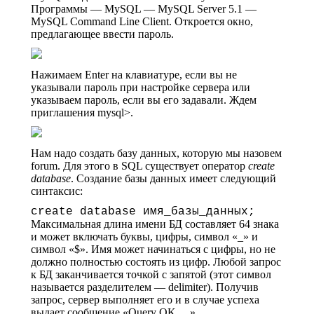
Программы — MySQL — MySQL Server 5.1 —
MySQL Command Line Client. Откроется окно,
предлагающее ввести пароль.
Нажимаем Enter на клавиатуре, если вы не
указывали пароль при настройке сервера или
указываем пароль, если вы его задавали. Ждем
приглашения mysql>.
Нам надо создать базу данных, которую мы назовем
forum. Для этого в SQL существует оператор
create
database
. Создание базы данных имеет следующий
синтаксис:
create database имя_базы_данных;
Максимальная длина имени БД составляет 64 знака
и может включать буквы, цифры, символ «_» и
символ «$». Имя может начинаться с цифры, но не
должно полностью состоять из цифр. Любой запрос
к БД заканчивается точкой с запятой (этот символ
называется разделителем — delimiter). Получив
запрос, сервер выполняет его и в случае успеха
выдает сообщение «Query OK …»