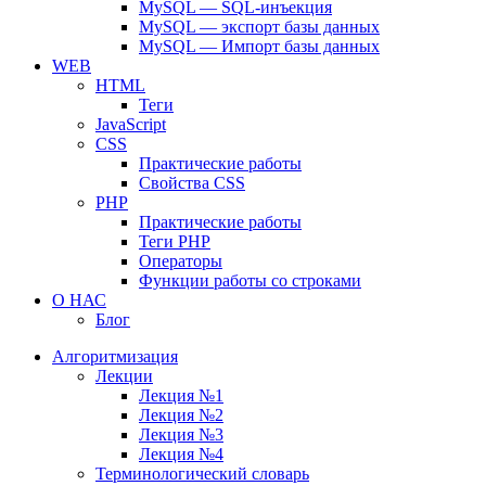
MySQL — SQL-инъекция
MySQL — экспорт базы данных
MySQL — Импорт базы данных
WEB
HTML
Теги
JavaScript
CSS
Практические работы
Свойства CSS
PHP
Практические работы
Теги PHP
Операторы
Функции работы со строками
О НАС
Блог
Алгоритмизация
Лекции
Лекция №1
Лекция №2
Лекция №3
Лекция №4
Терминологический словарь