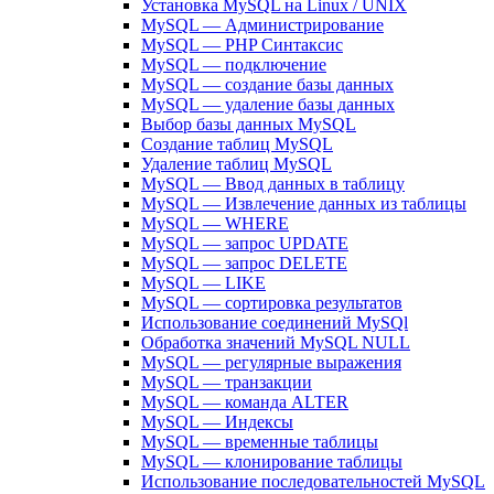
Установка MySQL на Linux / UNIX
MySQL — Администрирование
MySQL — PHP Синтаксис
MySQL — подключение
MySQL — создание базы данных
MySQL — удаление базы данных
Выбор базы данных MySQL
Создание таблиц MySQL
Удаление таблиц MySQL
MySQL — Ввод данных в таблицу
MySQL — Извлечение данных из таблицы
MySQL — WHERE
MySQL — запрос UPDATE
MySQL — запрос DELETE
MySQL — LIKE
MySQL — сортировка результатов
Использование соединений MySQl
Обработка значений MySQL NULL
MySQL — регулярные выражения
MySQL — транзакции
MySQL — команда ALTER
MySQL — Индексы
MySQL — временные таблицы
MySQL — клонирование таблицы
Использование последовательностей MySQL