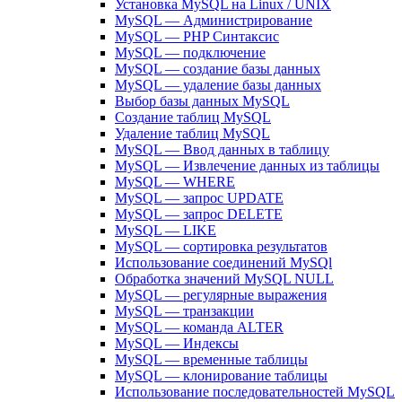
Установка MySQL на Linux / UNIX
MySQL — Администрирование
MySQL — PHP Синтаксис
MySQL — подключение
MySQL — создание базы данных
MySQL — удаление базы данных
Выбор базы данных MySQL
Создание таблиц MySQL
Удаление таблиц MySQL
MySQL — Ввод данных в таблицу
MySQL — Извлечение данных из таблицы
MySQL — WHERE
MySQL — запрос UPDATE
MySQL — запрос DELETE
MySQL — LIKE
MySQL — сортировка результатов
Использование соединений MySQl
Обработка значений MySQL NULL
MySQL — регулярные выражения
MySQL — транзакции
MySQL — команда ALTER
MySQL — Индексы
MySQL — временные таблицы
MySQL — клонирование таблицы
Использование последовательностей MySQL