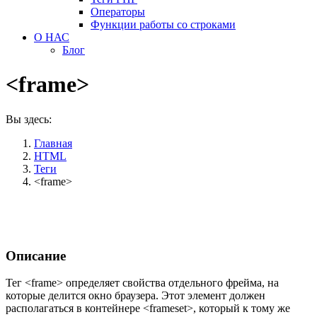
Операторы
Функции работы со строками
О НАС
Блог
<frame>
Вы здесь:
Главная
HTML
Теги
<frame>
Описание
Тег
<frame>
определяет свойства отдельного фрейма, на
которые делится окно браузера. Этот элемент должен
располагаться в контейнере
<frameset>
, который к тому же