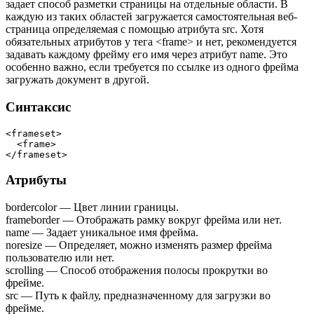
задает способ разметки страницы на отдельные области. В
каждую из таких областей загружается самостоятельная веб-
страница определяемая с помощью атрибута
src
. Хотя
обязательных атрибутов у тега
<frame>
и нет, рекомендуется
задавать каждому фрейму его имя через атрибут
name
. Это
особенно важно, если требуется по ссылке из одного фрейма
загружать документ в другой.
Синтаксис
<frameset>

  <frame>

</frameset>
Атрибуты
bordercolor — Цвет линии границы.
frameborder — Отображать рамку вокруг фрейма или нет.
name — Задает уникальное имя фрейма.
noresize — Определяет, можно изменять размер фрейма
пользователю или нет.
scrolling — Способ отображения полосы прокрутки во
фрейме.
src — Путь к файлу, предназначенному для загрузки во
фрейме.