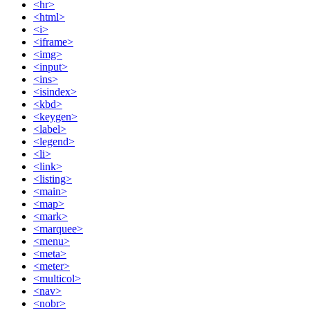
<hr>
<html>
<i>
<iframe>
<img>
<input>
<ins>
<isindex>
<kbd>
<keygen>
<label>
<legend>
<li>
<link>
<listing>
<main>
<map>
<mark>
<marquee>
<menu>
<meta>
<meter>
<multicol>
<nav>
<nobr>