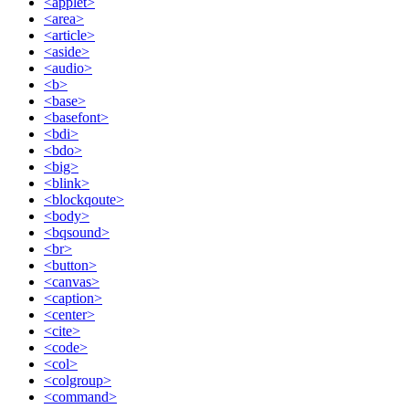
<applet>
<area>
<article>
<aside>
<audio>
<b>
<base>
<basefont>
<bdi>
<bdo>
<big>
<blink>
<blockqoute>
<body>
<bqsound>
<br>
<button>
<canvas>
<caption>
<center>
<cite>
<code>
<col>
<colgroup>
<command>