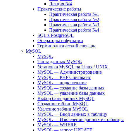
Лекция №4
Практические работы
Практическая работа №1
Практическая работа №2
Практическая работа №3
Практическая работа №4
SQL в PostgreSQL
Операторы и функции
Терминологический словарь
MySQL
MySQL
Типы данных MySQL
Установка MySQL на Linux / UNIX
MySQL — Администрирование
MySQL — PHP Синтаксис
MySQL — подключение
MySQL — создание базы данных
MySQL — удаление базы данных
Выбор базы данных MySQL
Создание таблиц MySQL
Удаление таблиц MySQL
MySQL — Ввод данных в таблицу
MySQL — Извлечение данных из таблицы
MySQL — WHERE
MySQL — запрос UPDATE