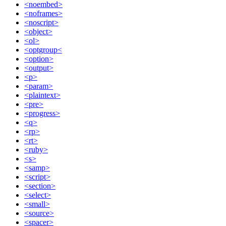
<noembed>
<noframes>
<noscript>
<object>
<ol>
<optgroup<
<option>
<output>
<p>
<param>
<plaintext>
<pre>
<progress>
<q>
<rp>
<rt>
<ruby>
<s>
<samp>
<script>
<section>
<select>
<small>
<source>
<spacer>