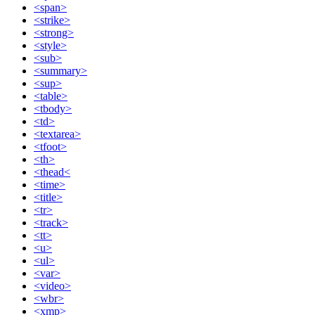
<span>
<strike>
<strong>
<style>
<sub>
<summary>
<sup>
<table>
<tbody>
<td>
<textarea>
<tfoot>
<th>
<thead<
<time>
<title>
<tr>
<track>
<tt>
<u>
<ul>
<var>
<video>
<wbr>
<xmp>