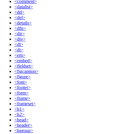
<comment>
<datalist>
<dd>
<del>
<details>
<dfn>
<dir>
<div>
<dl>
<dt>
<em>
<embed>
<fieldset>
<figcaption>
<figure>
<font>
<footer>
<form>
<frame>
<frameset>
<h1>
<h2>
<head>
<header>
<hgroup>