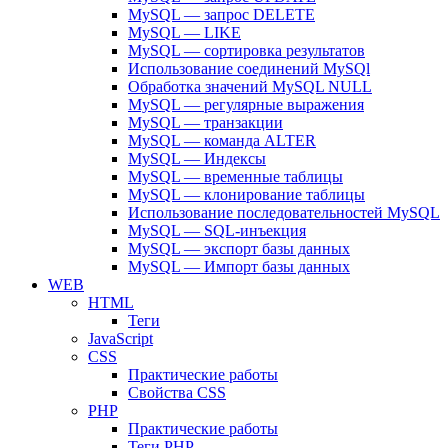
MySQL — запрос DELETE
MySQL — LIKE
MySQL — сортировка результатов
Использование соединений MySQl
Обработка значений MySQL NULL
MySQL — регулярные выражения
MySQL — транзакции
MySQL — команда ALTER
MySQL — Индексы
MySQL — временные таблицы
MySQL — клонирование таблицы
Использование последовательностей MySQL
MySQL — SQL-инъекция
MySQL — экспорт базы данных
MySQL — Импорт базы данных
WEB
HTML
Теги
JavaScript
CSS
Практические работы
Свойства CSS
PHP
Практические работы
Теги PHP