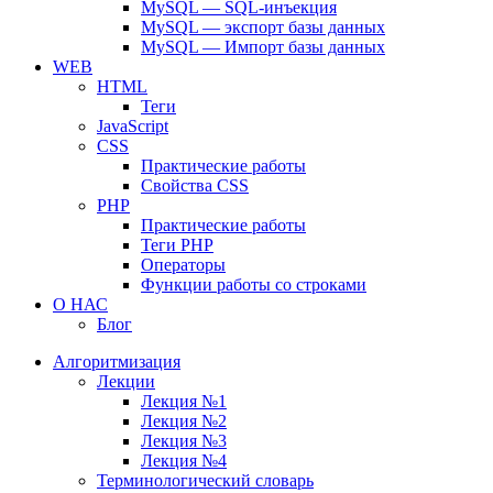
MySQL — SQL-инъекция
MySQL — экспорт базы данных
MySQL — Импорт базы данных
WEB
HTML
Теги
JavaScript
CSS
Практические работы
Свойства CSS
PHP
Практические работы
Теги PHP
Операторы
Функции работы со строками
О НАС
Блог
Алгоритмизация
Лекции
Лекция №1
Лекция №2
Лекция №3
Лекция №4
Терминологический словарь