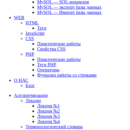
MySQL — SQL-инъекция
MySQL — экспорт базы данных
MySQL — Импорт базы данных
WEB
HTML
Теги
JavaScript
CSS
Практические работы
Свойства CSS
PHP
Практические работы
Теги PHP
Операторы
Функции работы со строками
О НАС
Блог
Алгоритмизация
Лекции
Лекция №1
Лекция №2
Лекция №3
Лекция №4
Терминологический словарь