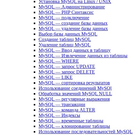
Установка MySQL на Linux / UNIX
MySQL — Администрирование
MySQL — PHP Синтаксис
MySQL — подключение
MySQL — создание базы данных
MySQL — удаление базы данных
Выбор базы данных MySQL
Создание таблиц MySQL
Удаление таблиц MySQL
MySQL — Ввод данных в таблицу
MySQL — Извлечение данных из таблицы
MySQL — WHERE
MySQL — запрос UPDATE
MySQL — запрос DELETE
MySQL — LIKE
MySQL — сортировка результатов
Использование соединений MySQl
Обработка значений MySQL NULL
MySQL — регулярные выражения
MySQL — транзакции
MySQL — команда ALTER
MySQL — Индексы
MySQL — временные таблицы
MySQL — клонирование таблицы
Использование последовательностей MySQL