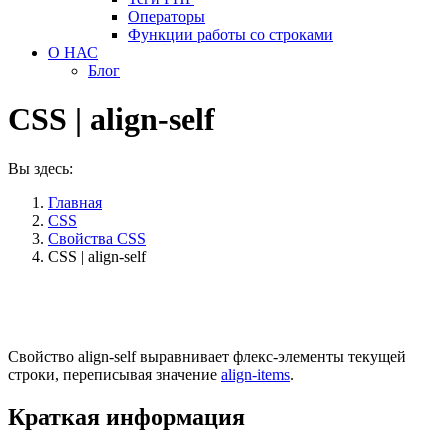
Операторы
Функции работы со строками
О НАС
Блог
CSS | align-self
Вы здесь:
Главная
CSS
Свойства CSS
CSS | align-self
Свойство
align-self
выравнивает флекс-элементы текущей
строки, переписывая значение
align-items
.
Краткая информация