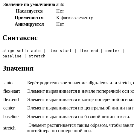
Значение по умолчанию
auto
Наследуется
Нет
Применяется
К флекс-элементу
Анимируется
Нет
Синтаксис
align-self: auto | flex-start | flex-end | center |
baseline | stretch
Значения
auto
Берёт родительское значение
align-items
или
stretch
,
flex-start
Элемент выравнивается в начале поперечной оси к
flex-end
Элемент выравнивается в конце поперечной оси к
center
Элемент выравнивается по центральной линии на 
baseline
Элемент выравнивается по базовой линии текста.
Элемент растягивается таким образом, чтобы занят
stretch
контейнера по поперечной оси.