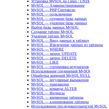
Установка MySQL на Linux / UNIX
MySQL — Администрирование
MySQL — PHP Синтаксис
MySQL — подключение
MySQL — создание базы данных
MySQL — удаление базы данных
Выбор базы данных MySQL
Создание таблиц MySQL
Удаление таблиц MySQL
MySQL — Ввод данных в таблицу
MySQL — Извлечение данных из таблицы
MySQL — WHERE
MySQL — запрос UPDATE
MySQL — запрос DELETE
MySQL — LIKE
MySQL — сортировка результатов
Использование соединений MySQl
Обработка значений MySQL NULL
MySQL — регулярные выражения
MySQL — транзакции
MySQL — команда ALTER
MySQL — Индексы
MySQL — временные таблицы
MySQL — клонирование таблицы
Использование последовательностей MySQL