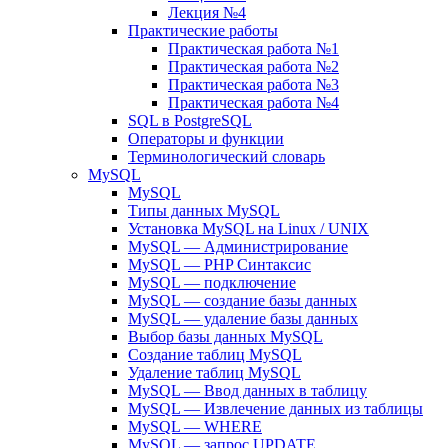
Лекция №4
Практические работы
Практическая работа №1
Практическая работа №2
Практическая работа №3
Практическая работа №4
SQL в PostgreSQL
Операторы и функции
Терминологический словарь
MySQL
MySQL
Типы данных MySQL
Установка MySQL на Linux / UNIX
MySQL — Администрирование
MySQL — PHP Синтаксис
MySQL — подключение
MySQL — создание базы данных
MySQL — удаление базы данных
Выбор базы данных MySQL
Создание таблиц MySQL
Удаление таблиц MySQL
MySQL — Ввод данных в таблицу
MySQL — Извлечение данных из таблицы
MySQL — WHERE
MySQL — запрос UPDATE