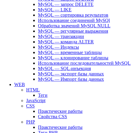
MySQL — запрос DELETE
MySQL — LIKE
MySQL — сортировка результатов
Использование соединений MySQl
Обработка значений MySQL NULL
MySQL — регулярные выражения
MySQL — транзакции
MySQL — команда ALTER
MySQL — Индексы
MySQL — временные таблицы
MySQL — клонирование таблицы
Использование последовательностей MySQL
MySQL — SQL-инъекция
MySQL — экспорт базы данных
MySQL — Импорт базы данных
WEB
HTML
Теги
JavaScript
CSS
Практические работы
Свойства CSS
PHP
Практические работы
Теги PHP