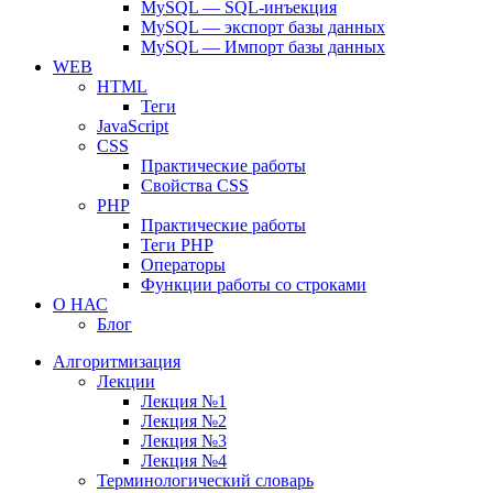
MySQL — SQL-инъекция
MySQL — экспорт базы данных
MySQL — Импорт базы данных
WEB
HTML
Теги
JavaScript
CSS
Практические работы
Свойства CSS
PHP
Практические работы
Теги PHP
Операторы
Функции работы со строками
О НАС
Блог
Алгоритмизация
Лекции
Лекция №1
Лекция №2
Лекция №3
Лекция №4
Терминологический словарь