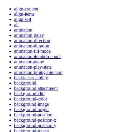
align-content
align-items
align-self
all
animation
animation-delay
animation-direction
animation-duration
animation-fill-mode
animation-iteration-count
animation-name
animation-play-state
animation-timing-function
backface-visibility
background
background-attachment
background-clip
background-color
background-image
background-origin
background-position
background-position-x
background-position-y
background-repeat