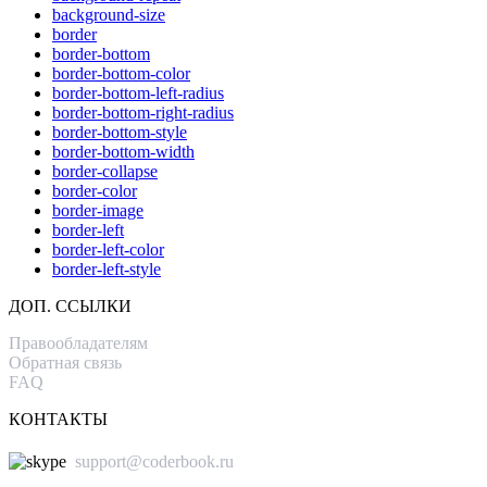
background-size
border
border-bottom
border-bottom-color
border-bottom-left-radius
border-bottom-right-radius
border-bottom-style
border-bottom-width
border-collapse
border-color
border-image
border-left
border-left-color
border-left-style
ДОП. ССЫЛКИ
Правообладателям
Обратная связь
FAQ
КОНТАКТЫ
support@coderbook.ru