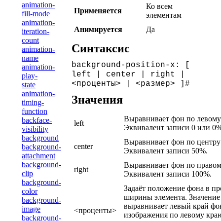
animation-
Ко всем
Применяется
fill-mode
элементам
animation-
Анимируется
Да
iteration-
count
Синтаксис
animation-
name
background-position-x: [
animation-
left | center | right |
play-
<проценты> | <размер> ]#
state
animation-
Значения
timing-
function
Выравнивает фон по левому
backface-
left
Эквивалент записи 0 или 0%
visibility
background
Выравнивает фон по центру
center
background-
Эквивалент записи 50%.
attachment
background-
Выравнивает фон по правом
right
clip
Эквивалент записи 100%.
background-
Задаёт положение фона в пр
color
ширины элемента. Значение
background-
выравнивает левый край фо
image
<проценты>
изображения по левому краю
background-