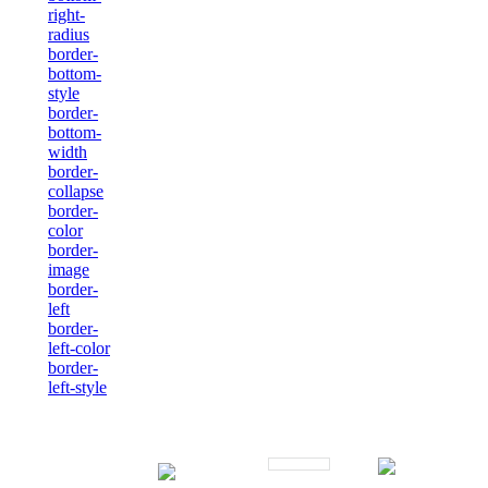
right-
radius
border-
bottom-
style
border-
bottom-
width
border-
collapse
border-
color
border-
image
border-
left
border-
left-color
border-
left-style