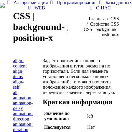
Алгоритмизация
Программирование
Базы данных
WEB
О НАС
CSS |
Вы здесь:
Главная
CSS
background-
Свойства CSS
CSS | background-
position-x
position-x
align-
Задаёт положение фонового
content
изображения внутри элемента по
align-
горизонтали. Если для элемента
items
установлено несколько фоновых
align-
изображений, то можно изменять
self
положение каждого изображения,
all
перечисляя значения через запятую.
animation
Краткая информация
animation-
delay
Значение по
animation-
left
умолчанию
direction
animation-
Наследуется
Нет
duration