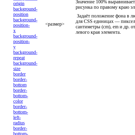
Значение 100% выравнивает
origin
рисунка по правому краю эл
background-
position
Задаёт положение фона в 
background-
для CSS единицах — пиксели
<размер>
position-
сантиметры (cm), em и др. о
x
левого края элемента.
background-
position-
y
background-
repeat
background-
size
border
border-
bottom
border-
bottom-
color
border-
bottom-
left-
radius
border-
bottom-